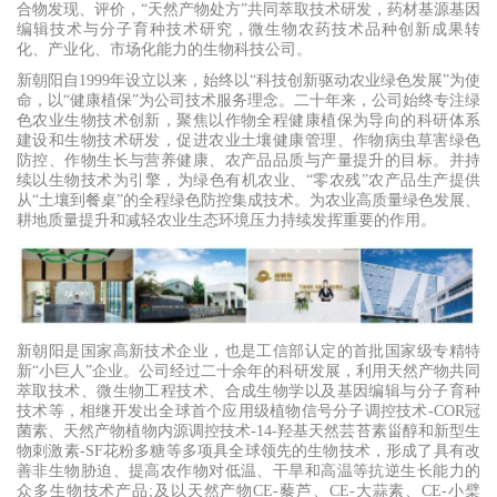
合物发现、评价，“天然产物处方”共同萃取技术研发，药材基源基因
编辑技术与分子育种技术研究，微生物农药技术品种创新成果转
化、产业化、市场化能力的生物科技公司。
新朝阳自1999年设立以来，始终以“科技创新驱动农业绿色发展”为使
命，以“健康植保”为公司技术服务理念。二十年来，公司始终专注绿
色农业生物技术创新，聚焦以作物全程健康植保为导向的科研体系
建设和生物技术研发，促进农业土壤健康管理、作物病虫草害绿色
防控、作物生长与营养健康、农产品品质与产量提升的目标。并持
续以生物技术为引擎，为绿色有机农业、“零农残”农产品生产提供
从“土壤到餐桌”的全程绿色防控集成技术。为农业高质量绿色发展、
耕地质量提升和减轻农业生态环境压力持续发挥重要的作用。
新朝阳是国家高新技术企业，也是工信部认定的首批国家级专精特
新“小巨人”企业。公司经过二十余年的科研发展，利用天然产物共同
萃取技术、微生物工程技术、合成生物学以及基因编辑与分子育种
技术等，相继开发出全球首个应用级植物信号分子调控技术-COR冠
菌素、天然产物植物内源调控技术-14-羟基天然芸苔素甾醇和新型生
物刺激素-SF花粉多糖等多项具全球领先的生物技术，形成了具有改
善非生物胁迫、提高农作物对低温、干旱和高温等抗逆生长能力的
众多生物技术产品;及以天然产物CE-藜芦、CE-大蒜素、CE-小檗