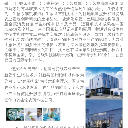
碱、CE-蛇床子素、CE-香芹酚、CE-苦参碱、CE-苦皮藤素和CE-除
虫菊素处方萃取技术为主的天然化合物系列生物杀菌剂、生物杀虫
剂、生物杀满剂和潜在生物除草剂技术；为耕地质量提升和可持续
农业发展创新研发的土壤酸化、盐渍化修复，土壤团粒结构修复、
重金属污染修复等生物修护技术及产品，近百项技术成果在中国
ICAMA及全球二十余个国家获准登记注册和应用，并通过合成生物
学技术和微生物工程技术实现对传统农药的改造，致力于缓解农作
物对化学农药的依赖性，降低生物胁迫对农业生产的影响，为农业
生态环境生物多样性的维护和农业可持续绿色发展发挥重要作用。
近年来，新朝阳研发的项目、技术已获得国家科技进步奖、神农中
华奖等国家、部、省级科技奖项十余项，已申请专利160余件，已授
权国内国际专利119件。
连接科学与自然，创造可持续农业未来。
新朝阳生物技术的创新与应用始终以作物为
导向，以“健康植保”为技术服务理念，聚焦为
农业生态环境改善、农产品的质量安全和农
业产业价值提升服务;并致力于打造全球最具
竞争力的生物农药科技公司。