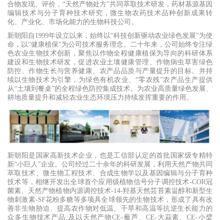
合物发现、评价，“天然产物处方”共同萃取技术研发，药材基源基因
编辑技术与分子育种技术研究，微生物农药技术品种创新成果转
化、产业化、市场化能力的生物科技公司。
新朝阳自1999年设立以来，始终以“科技创新驱动农业绿色发展”为使
命，以“健康植保”为公司技术服务理念。二十年来，公司始终专注绿
色农业生物技术创新，聚焦以作物全程健康植保为导向的科研体系
建设和生物技术研发，促进农业土壤健康管理、作物病虫草害绿色
防控、作物生长与营养健康、农产品品质与产量提升的目标。并持
续以生物技术为引擎，为绿色有机农业、“零农残”农产品生产提供
从“土壤到餐桌”的全程绿色防控集成技术。为农业高质量绿色发展、
耕地质量提升和减轻农业生态环境压力持续发挥重要的作用。
新朝阳是国家高新技术企业，也是工信部认定的首批国家级专精特
新“小巨人”企业。公司经过二十余年的科研发展，利用天然产物共同
萃取技术、微生物工程技术、合成生物学以及基因编辑与分子育种
技术等，相继开发出全球首个应用级植物信号分子调控技术-COR冠
菌素、天然产物植物内源调控技术-14-羟基天然芸苔素甾醇和新型生
物刺激素-SF花粉多糖等多项具全球领先的生物技术，形成了具有改
善非生物胁迫、提高农作物对低温、干旱和高温等抗逆生长能力的
众多生物技术产品;及以天然产物CE-藜芦、CE-大蒜素、CE-小檗