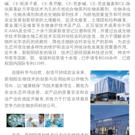
碱、CE-蛇床子素、CE-香芹酚、CE-苦参碱、CE-苦皮藤素和CE-除
虫菊素处方萃取技术为主的天然化合物系列生物杀菌剂、生物杀虫
剂、生物杀满剂和潜在生物除草剂技术；为耕地质量提升和可持续
农业发展创新研发的土壤酸化、盐渍化修复，土壤团粒结构修复、
重金属污染修复等生物修护技术及产品，近百项技术成果在中国
ICAMA及全球二十余个国家获准登记注册和应用，并通过合成生物
学技术和微生物工程技术实现对传统农药的改造，致力于缓解农作
物对化学农药的依赖性，降低生物胁迫对农业生产的影响，为农业
生态环境生物多样性的维护和农业可持续绿色发展发挥重要作用。
近年来，新朝阳研发的项目、技术已获得国家科技进步奖、神农中
华奖等国家、部、省级科技奖项十余项，已申请专利160余件，已授
权国内国际专利119件。
连接科学与自然，创造可持续农业未来。
新朝阳生物技术的创新与应用始终以作物为
导向，以“健康植保”为技术服务理念，聚焦为
农业生态环境改善、农产品的质量安全和农
业产业价值提升服务;并致力于打造全球最具
竞争力的生物农药科技公司。