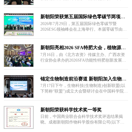
2026-07-30
皮纳斯面向全球正式发布气候管理生物解决方案
详情
Cli
新朝阳荣获第五届国际绿色零碳节两项大奖，农业生物科技引领绿色低碳实践
2026年7月29日，第五届国际绿色零碳节暨
2026ESG领袖峰会在上海举行。本届零碳节由数
2026-07-30
央网、数央公益联合众多大众及财经媒体共同主
详情
办，以“践
新朝阳亮相2026 SFA特肥大会，植物源生物刺激素母料赋能产业升级
7月16日，由《北方农资》传媒主办、广西农资
行业协会承办的2026SFA功能性特肥创新发展大
2026-07-18
会在广西南宁成功举办。本次大会以“功能特效
详情
品质致
锚定生物制造前沿赛道 新朝阳加入生物科技（生物制造）创新联盟
7月17日下午，生物科技(生物制造)创新联盟(以
下简称“联盟”)成立大会暨研讨会在中国科学院成
2026-07-20
都生物研究所顺利召开。四川省科技厅、经信厅
详情
新朝阳荣获科学技术奖一等奖
日前，中国商业联合会科学技术奖评选结果揭
晓。成都新朝阳作物科学股份有限公司(以下简
2026-07-24
称“新朝阳”)参与完成的“林源类激素靶向识别提
详情