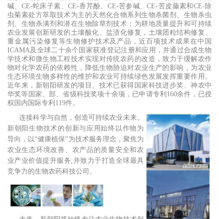
碱、CE-蛇床子素、CE-香芹酚、CE-苦参碱、CE-苦皮藤素和CE-除
虫菊素处方萃取技术为主的天然化合物系列生物杀菌剂、生物杀虫
剂、生物杀满剂和潜在生物除草剂技术；为耕地质量提升和可持续
农业发展创新研发的土壤酸化、盐渍化修复，土壤团粒结构修复、
重金属污染修复等生物修护技术及产品，近百项技术成果在中国
ICAMA及全球二十余个国家获准登记注册和应用，并通过合成生物
学技术和微生物工程技术实现对传统农药的改造，致力于缓解农作
物对化学农药的依赖性，降低生物胁迫对农业生产的影响，为农业
生态环境生物多样性的维护和农业可持续绿色发展发挥重要作用。
近年来，新朝阳研发的项目、技术已获得国家科技进步奖、神农中
华奖等国家、部、省级科技奖项十余项，已申请专利160余件，已授
权国内国际专利119件。
连接科学与自然，创造可持续农业未来。
新朝阳生物技术的创新与应用始终以作物为
导向，以“健康植保”为技术服务理念，聚焦为
农业生态环境改善、农产品的质量安全和农
业产业价值提升服务;并致力于打造全球最具
竞争力的生物农药科技公司。