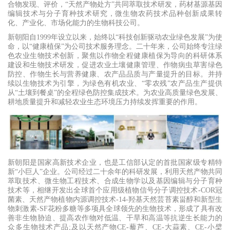
合物发现、评价，“天然产物处方”共同萃取技术研发，药材基源基因
编辑技术与分子育种技术研究，微生物农药技术品种创新成果转
化、产业化、市场化能力的生物科技公司。
新朝阳自1999年设立以来，始终以“科技创新驱动农业绿色发展”为使
命，以“健康植保”为公司技术服务理念。二十年来，公司始终专注绿
色农业生物技术创新，聚焦以作物全程健康植保为导向的科研体系
建设和生物技术研发，促进农业土壤健康管理、作物病虫草害绿色
防控、作物生长与营养健康、农产品品质与产量提升的目标。并持
续以生物技术为引擎，为绿色有机农业、“零农残”农产品生产提供
从“土壤到餐桌”的全程绿色防控集成技术。为农业高质量绿色发展、
耕地质量提升和减轻农业生态环境压力持续发挥重要的作用。
新朝阳是国家高新技术企业，也是工信部认定的首批国家级专精特
新“小巨人”企业。公司经过二十余年的科研发展，利用天然产物共同
萃取技术、微生物工程技术、合成生物学以及基因编辑与分子育种
技术等，相继开发出全球首个应用级植物信号分子调控技术-COR冠
菌素、天然产物植物内源调控技术-14-羟基天然芸苔素甾醇和新型生
物刺激素-SF花粉多糖等多项具全球领先的生物技术，形成了具有改
善非生物胁迫、提高农作物对低温、干旱和高温等抗逆生长能力的
众多生物技术产品;及以天然产物CE-藜芦、CE-大蒜素、CE-小檗