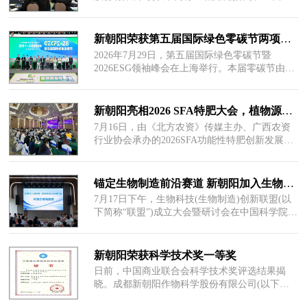
2026-07-30
皮纳斯面向全球正式发布气候管理生物解决方案
详情
Cli
新朝阳荣获第五届国际绿色零碳节两项大奖，农业生物科技引领绿色低碳实践
2026年7月29日，第五届国际绿色零碳节暨
2026ESG领袖峰会在上海举行。本届零碳节由数
2026-07-30
央网、数央公益联合众多大众及财经媒体共同主
详情
办，以“践
新朝阳亮相2026 SFA特肥大会，植物源生物刺激素母料赋能产业升级
7月16日，由《北方农资》传媒主办、广西农资
行业协会承办的2026SFA功能性特肥创新发展大
2026-07-18
会在广西南宁成功举办。本次大会以“功能特效
详情
品质致
锚定生物制造前沿赛道 新朝阳加入生物科技（生物制造）创新联盟
7月17日下午，生物科技(生物制造)创新联盟(以
下简称“联盟”)成立大会暨研讨会在中国科学院成
2026-07-20
都生物研究所顺利召开。四川省科技厅、经信厅
详情
新朝阳荣获科学技术奖一等奖
日前，中国商业联合会科学技术奖评选结果揭
晓。成都新朝阳作物科学股份有限公司(以下简
2026-07-24
称“新朝阳”)参与完成的“林源类激素靶向识别提
详情