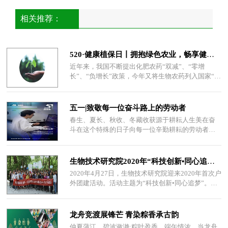
相关推荐：
520·健康植保日丨拥抱绿色农业，畅享健康生活
近年来，我国不断提出化肥农药“双减”、“零增
长”、“负增长”政策，今年又将生物农药列入国家“十
四五”农药规划的优先发展任务中。在各
五一|致敬每一位奋斗路上的劳动者
春生、夏长、秋收、冬藏收获源于耕耘人生美在奋
斗在这个特殊的日子向每一位辛勤耕耘的劳动者致
敬也向热爱劳动、扎根农业积极创新、努力拼搏
生物技术研究院2020年“科技创新•同心追梦”户外活动
2020年4月27日，生物技术研究院迎来2020年首次户
外团建活动。活动主题为“科技创新•同心追梦”。活
动主题中充分展现了公司“科技创新—驱
龙舟竞渡展锋芒 青染粽香承古韵
仲夏蒲江，碧波潋滟;粽叶盈香，端午情浓。当龙舟