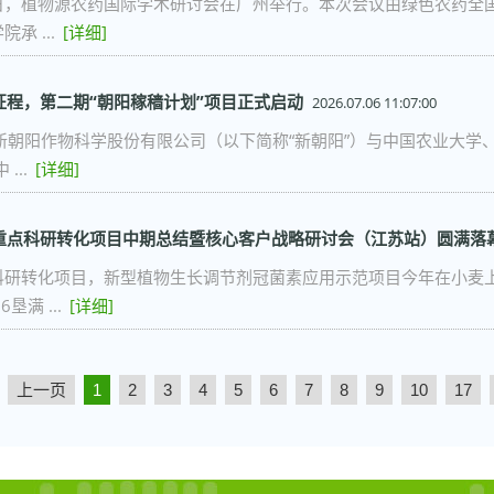
12日，植物源农药国际学术研讨会在广州举行。本次会议由绿色农药
承 ...
[详细]
征程，第二期“朝阳稼穑计划”项目正式启动
2026.07.06 11:07:00
新朝阳作物科学股份有限公司（以下简称“新朝阳”）与中国农业大学
...
[详细]
重点科研转化项目中期总结暨核心客户战略研讨会（江苏站）圆满落
科研转化项目，新型植物生长调节剂冠菌素应用示范项目今年在小麦
垦满 ...
[详细]
上一页
1
2
3
4
5
6
7
8
9
10
17