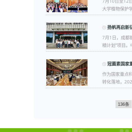
7月10日至
大学植物保护学院
扬帆再启新
7月1日，成都
穑计划”项目。中 
冠菌素国家
作为国家重点
转化落地，2026
136条