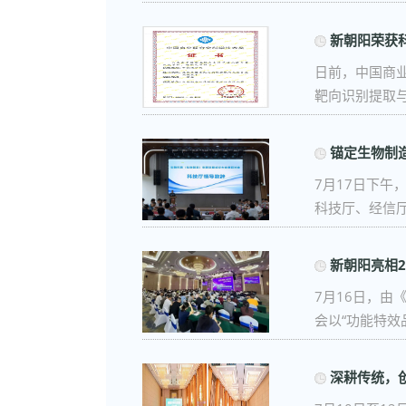
新朝阳荣获
日前，中国商业
靶向识别提取与 
锚定生物制
7月17日下午
科技厅、经信厅 
新朝阳亮相2
7月16日，由
会以“功能特效品
深耕传统，