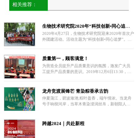
相关推荐：
生物技术研究院2020年“科技创新•同心追梦”户外活动
2020年4月27日，生物技术研究院迎来2020年首次户
外团建活动。活动主题为“科技创新•同心追梦”。活
动主题中充分展现了公司“科技创新—驱
质量第一，顾客满意！
为营造全员提升产品质量意识的氛围，激发广大员
工提升产品质量的意识。2019年12月6日13:30，生
产基地及技术研究中心全体员工在生产基地二楼
龙舟竞渡展锋芒 青染粽香承古韵
仲夏蒲江，碧波潋滟;粽叶盈香，端午情浓。当龙舟
号子响彻河岸，当草木青染浸润丝帛，新朝阳人以
传统之礼共赴岁时之约，在千年习俗中体悟文
跨越2024｜共赴新程