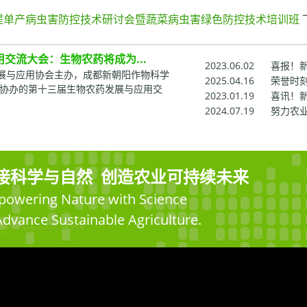
提单产病虫害防控技术研讨会暨蔬菜病虫害绿色防控技术培训班
交流大会：生物农药将成为...
2023.06.02
喜报！新朝
药发展与应用协会主办，成都新朝阳作物科学
2025.04.16
荣誉时刻 
”)协办的第十三届生物农药发展与应用交
2023.01.19
喜讯！新朝
2024.07.19
努力农业绿
接科学与自然 创造农业可持续未来
owering Nature with Science
Advance Sustainable Agriculture.