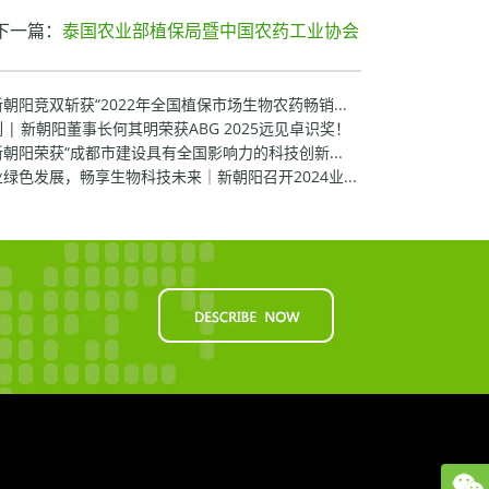
下一篇：
泰国农业部植保局暨中国农药工业协会
阳竞双斩获“2022年全国植保市场生物农药畅销...
| 新朝阳董事长何其明荣获ABG 2025远见卓识奖！
阳荣获“成都市建设具有全国影响力的科技创新...
色发展，畅享生物科技未来｜新朝阳召开2024业...