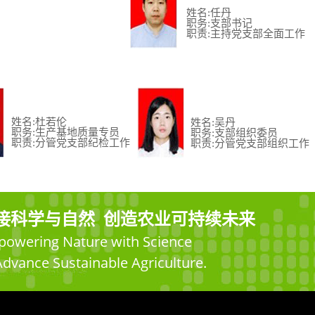
姓名:任丹
职务:支部书记
职责:主持党支部全面工作
姓名:杜若伦
姓名:吴丹
职务:生产基地质量专员
职务:支部组织委员
职责:分管党支部纪检工作
职责:分管党支部组织工作
接科学与自然 创造农业可持续未来
owering Nature with Science
Advance Sustainable Agriculture.