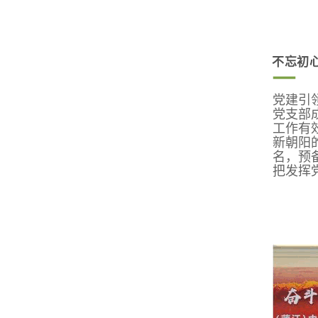
不忘初心
党建引
党支部
工作有
新朝阳
名，预
把发挥