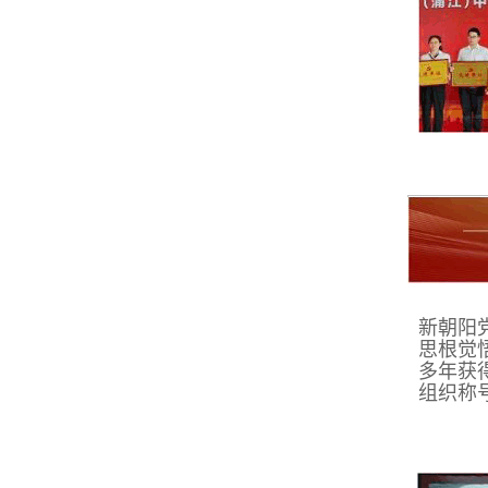
新朝阳
思根觉
多年获
组织称