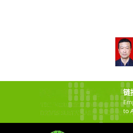
链
Emp
to 