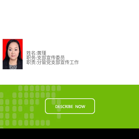
姓名:黄瑾
职务:支部宣传委员
职责:分管党支部宣传工作