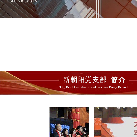
新朝阳党支部 
简介
The Brief Introduction of Newsun Party Branch 