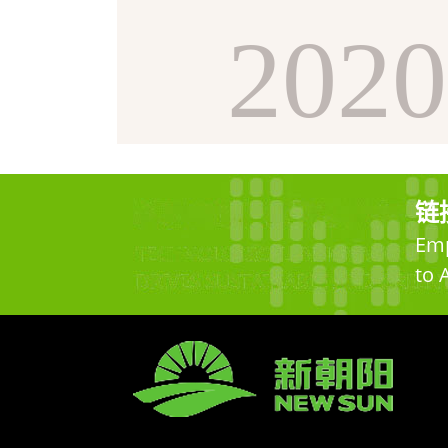
2020
链
Emp
to 