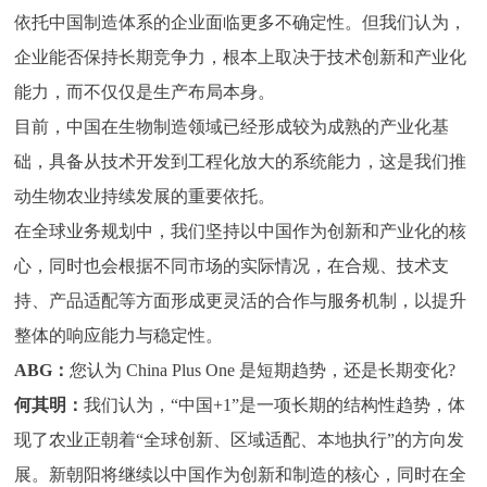
依托中国制造体系的企业面临更多不确定性。但我们认为，
企业能否保持长期竞争力，根本上取决于技术创新和产业化
能力，而不仅仅是生产布局本身。
目前，中国在生物制造领域已经形成较为成熟的产业化基
础，具备从技术开发到工程化放大的系统能力，这是我们推
动生物农业持续发展的重要依托。
在全球业务规划中，我们坚持以中国作为创新和产业化的核
心，同时也会根据不同市场的实际情况，在合规、技术支
持、产品适配等方面形成更灵活的合作与服务机制，以提升
整体的响应能力与稳定性。
ABG：
您认为 China Plus One 是短期趋势，还是长期变化?
何其明：
我们认为，“中国+1”是一项长期的结构性趋势，体
现了农业正朝着“全球创新、区域适配、本地执行”的方向发
展。新朝阳将继续以中国作为创新和制造的核心，同时在全