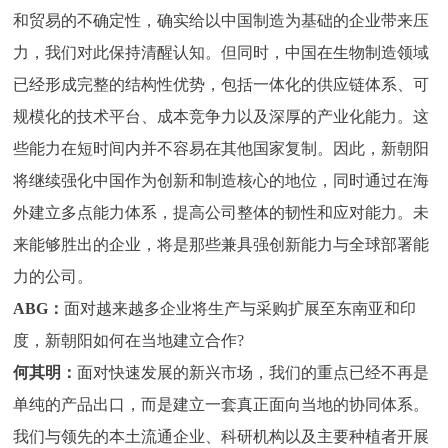
和贸易的不确定性，确实给以中国制造为基础的企业带来压
力，我们对此保持清醒认知。但同时，中国在生物制造领域
已经形成完整的结构性优势，包括一体化的供应链体系、可
规模化的技术平台、成本竞争力以及深厚的产业化能力。这
些能力在短时间内并不容易在其他国家复制。因此，新朝阳
将继续强化中国作为创新和制造核心的地位，同时通过在海
外建立多点能力体系，提高公司整体的韧性和应对能力。未
来能够胜出的企业，将是那些兼具强创新能力与全球部署能
力的公司。
ABG：
面对越来越多企业将生产与采购扩展至东南亚和印
度，新朝阳如何在当地建立合作?
何其明：
面对快速发展的新兴市场，我们的重点已经不再是
单纯的产品出口，而是建立一套真正面向当地的协同体系。
我们与领先的本土流通企业、科研机构以及主要种植者开展