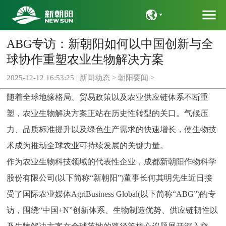
menu
ABG专访：新朝阳如何以中国创新与全
语言
球协作重塑农业生物解决方案
2025-12-12 16:53:25 |
新闻动态
>
朝阳要闻
>
随着全球地缘格局、贸易政策以及农业供应链体系不断重
塑，农业生物解决方案正站在历史性转型的关口。气候压
力、品质标准提升以及绿色生产需求的快速增长，使生物技
术成为推动全球农业可持续发展的关键力量。
作为农业生物科技领域的代表性企业，成都新朝阳作物科学
股份有限公司(以下简称“新朝阳”)董事长何其明先生近日接
受了国际农业媒体AgriBusiness Global(以下简称“ABG”)的专
访，围绕“中国+N”创新体系、生物制造优势、供应链韧性以