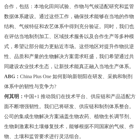
合作，包括：本地化田间试验、作物与气候适配研究和监管
数据体系建设。通过这些工作，确保技术能够在当地的作物
结构、气候特征和农艺体系中得到充分验证。同时，我们也
在评估当地制剂加工、区域技术服务以及合作生产等多种模
式，希望让部分能力更贴近市场。这些地区对提升作物抗逆
性、品质和产量的生物解决方案需求旺盛，我们希望通过共
同建设农业技术生态，让新技术能真正融入当地生产体系。
ABG：
China Plus One 如何影响新朝阳在研发、采购和制剂
体系中的韧性与竞争力?
何其明：
中国+1 推动我们在技术平台、供应链和产品适配方
面不断增强韧性。我们已将研发、供应链和制剂体系整合。
公司的集成生物解决方案涵盖生物农药、植物生长调节剂、
生物刺激素和土壤修复技术，能够根据不同国家的气候、作
物、土壤和监管要求进行灵活组合。