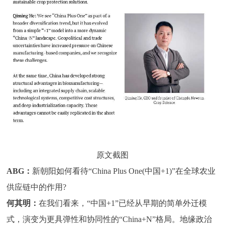
原文截图
ABG：
新朝阳如何看待“China Plus One(中国+1)”在全球农业
供应链中的作用?
何其明：
在我们看来，“中国+1”已经从早期的简单外迁模
式，演变为更具弹性和协同性的“China+N”格局。地缘政治